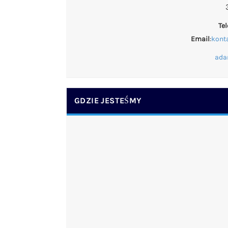
Te
Email
:
kont
ada
GDZIE JESTEŚMY